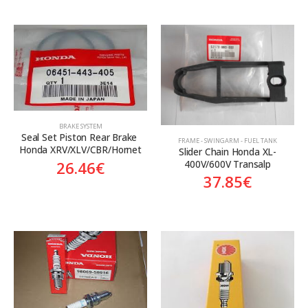
BRAKE SYSTEM
Seal Set Piston Rear Brake 
FRAME - SWINGARM - FUEL TANK
Honda XRV/XLV/CBR/Hornet
Slider Chain Honda XL-
400V/600V Transalp
26.46
€
37.85
€