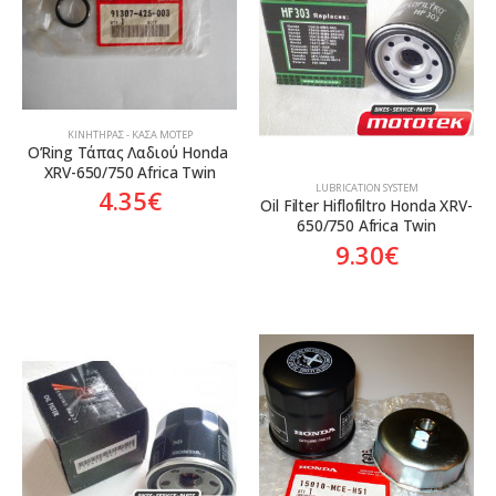
ΚΙΝΗΤΉΡΑΣ - ΚΆΣΑ ΜΟΤΈΡ
O’Ring Τάπας Λαδιού Honda 
XRV-650/750 Africa Twin
LUBRICATION SYSTEM
4.35
€
Oil Filter Hiflofiltro Honda XRV-
650/750 Africa Twin
9.30
€