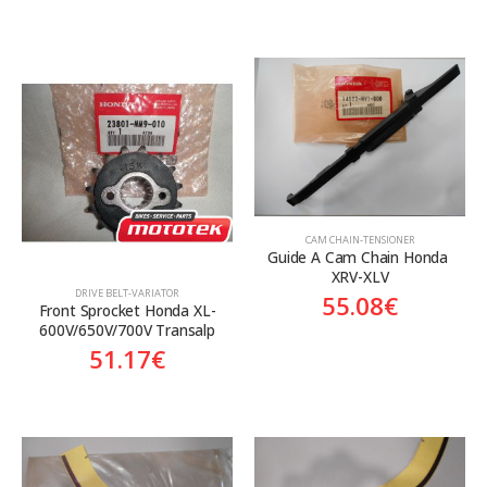
CAM CHAIN-TENSIONER
Guide A Cam Chain Honda 
XRV-XLV
DRIVE BELT-VARIATOR
55.08
€
Front Sprocket Honda XL-
600V/650V/700V Transalp
51.17
€