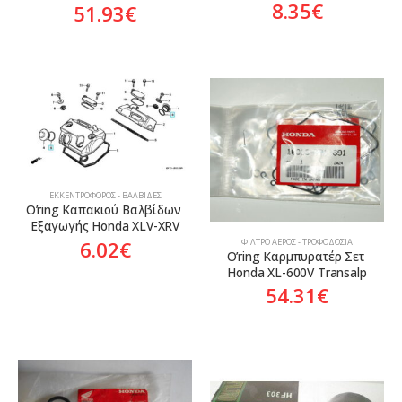
8.35
€
51.93
€
ΕΚΚΕΝΤΡΟΦΌΡΟΣ - ΒΑΛΒΊΔΕΣ
O’ring Καπακιού Βαλβίδων 
Εξαγωγής Honda XLV-XRV
ΦΊΛΤΡΟ ΑΈΡΟΣ - ΤΡΟΦΟΔΟΣΊΑ
6.02
€
O’ring Καρμπυρατέρ Σετ 
Honda XL-600V Transalp
54.31
€