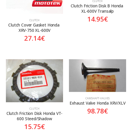
CLUTCH
Clutch Friction Disk B Honda 
XL-600V Transalp
14.95
€
CLUTCH
Clutch Cover Gasket Honda 
XRV-750 XL-600V
27.14
€
CAMSHAFT-VALVES
Exhaust Valve Honda XRV/XLV
98.78
€
CLUTCH
Clutch Friction Disk Honda VT-
600 Steed/Shadow
15.75
€