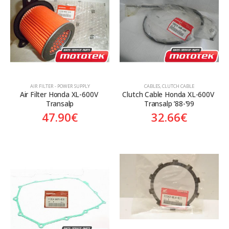
Aftermarket
Aftermarket
Genuine
Γνήσιο
Γνήσιο
On sale
AIR FILTER - POWER SUPPLY
CABLES
,
CLUTCH CABLE
Air Filter Honda XL-600V 
Clutch Cable Honda XL-600V 
Transalp
Transalp ’88-’99
47.90
€
32.66
€