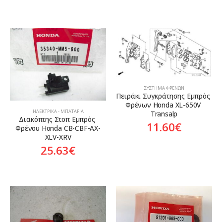
ΣΎΣΤΗΜΑ ΦΡΈΝΩΝ
Πειράκι Συγκράτησης Εμπρός 
Φρένων Honda XL-650V 
ΗΛΕΚΤΡΙΚΆ - ΜΠΑΤΑΡΊΑ
Transalp
Διακόπτης Στoπ Εμπρός 
11.60
€
Φρένου Honda CB-CBF-AX-
XLV-XRV
25.63
€