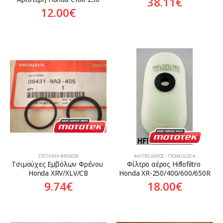
38.11
€
12.00
€
ΣΎΣΤΗΜΑ ΦΡΈΝΩΝ
ΦΊΛΤΡΟ ΑΈΡΟΣ - ΤΡΟΦΟΔΟΣΊΑ
Τσιμούχες Εμβόλων Φρένου 
Φίλτρο αέρος Hiflofiltro 
Honda XRV/XLV/CB
Honda XR-250/400/600/650R
9.74
€
18.00
€