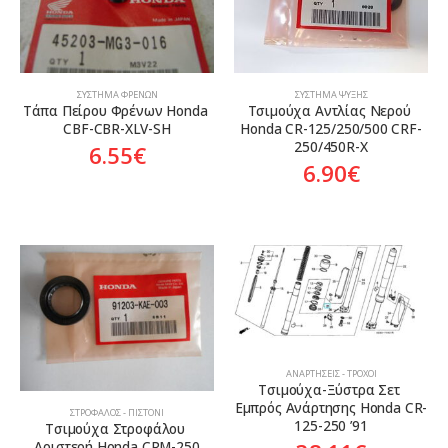
ΣΎΣΤΗΜΑ ΦΡΈΝΩΝ
ΣΎΣΤΗΜΑ ΨΎΞΗΣ
Τάπα Πείρου Φρένων Honda 
Τσιμούχα Αντλίας Νερού 
CBF-CBR-XLV-SH
Honda CR-125/250/500 CRF-
250/450R-X
6.55
€
6.90
€
ΑΝΑΡΤΉΣΕΙΣ - ΤΡΟΧΟΊ
Τσιμούχα-Ξύστρα Σετ 
Εμπρός Ανάρτησης Honda CR-
ΣΤΡΌΦΑΛΟΣ - ΠΙΣΤΌΝΙ
125-250 ’91
Τσιμούχα Στροφάλου 
Αριστερή Honda CRM-250