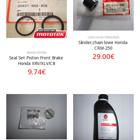
Aftermarket
Genuine
Γνήσιο
CAM CHAIN-TENSIONER
Slinder,chain lowe Honda 
CRM-250
BRAKE SYSTEM
29.00
€
Seal Set Piston Front Brake 
Honda XRV/XLV/CB
9.74
€