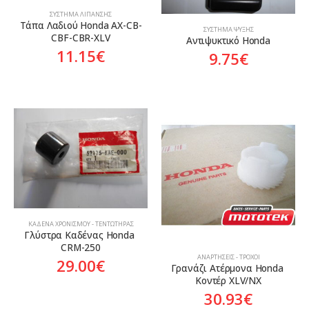
ΣΎΣΤΗΜΑ ΛΊΠΑΝΣΗΣ
Tάπα Λαδιού Honda AX-CB-
ΣΎΣΤΗΜΑ ΨΎΞΗΣ
CBF-CBR-XLV
Αντιψυκτικό Honda
11.15
€
9.75
€
ΚΑΔΈΝΑ ΧΡΟΝΙΣΜΟΎ - ΤΕΝΤΩΤΉΡΑΣ
Γλύστρα Καδένας Honda 
CRM-250
ΑΝΑΡΤΉΣΕΙΣ - ΤΡΟΧΟΊ
29.00
€
Γρανάζι Ατέρμονα Honda 
Κοντέρ XLV/NX
30.93
€