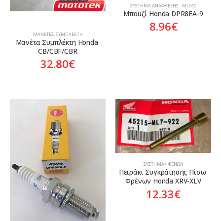
ΣΎΣΤΗΜΑ ΑΝΆΦΛΕΞΗΣ - ΜΊΖΑΣ
Μπουζί Honda DPR8EA-9
8.96
€
ΜΑΝΈΤΕΣ
,
ΣΥΜΠΛΈΚΤΗ
Μανέτα Συμπλέκτη Honda 
CB/CBF/CBR
32.80
€
ΣΎΣΤΗΜΑ ΦΡΈΝΩΝ
Πειράκι Συγκράτησης Πίσω 
Φρένων Honda XRV-XLV
12.33
€