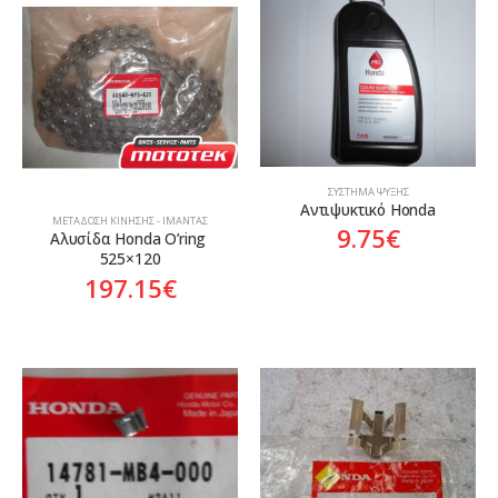
ΣΎΣΤΗΜΑ ΨΎΞΗΣ
Αντιψυκτικό Honda
ΜΕΤΆΔΟΣΗ ΚΊΝΗΣΗΣ - ΙΜΆΝΤΑΣ
9.75
€
Αλυσίδα Honda O’ring 
525×120
197.15
€