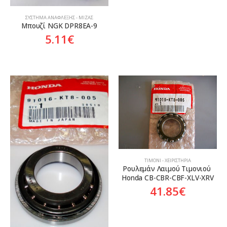
ΣΎΣΤΗΜΑ ΑΝΆΦΛΕΞΗΣ - ΜΊΖΑΣ
Μπουζί NGK DPR8EA-9
5.11
€
ΤΙΜΌΝΙ - ΧΕΙΡΙΣΤΉΡΙΑ
Ρουλεμάν Λαιμού Τιμονιού 
Honda CB-CBR-CBF-XLV-XRV
41.85
€