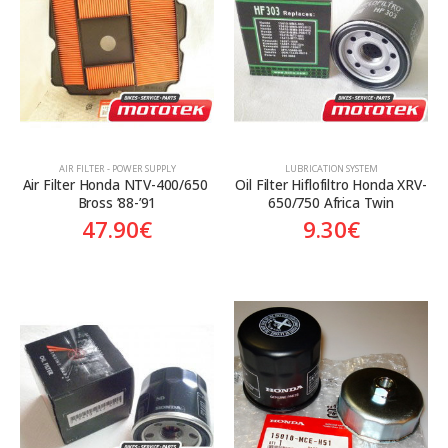
Aftermarket
Aftermarket
Genuine
Γνήσιο
AIR FILTER - POWER SUPPLY
LUBRICATION SYSTEM
Air Filter Honda NTV-400/650 
Oil Filter Hiflofiltro Honda XRV-
Bross ’88-’91
650/750 Africa Twin
47.90
€
9.30
€