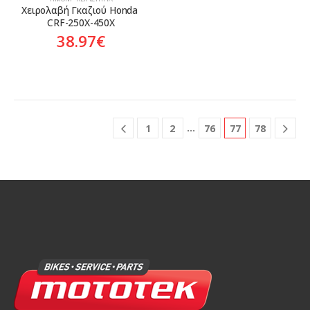
Χειρολαβή Γκαζιού Honda 
CRF-250X-450X
38.97
€
…
1
2
76
77
78