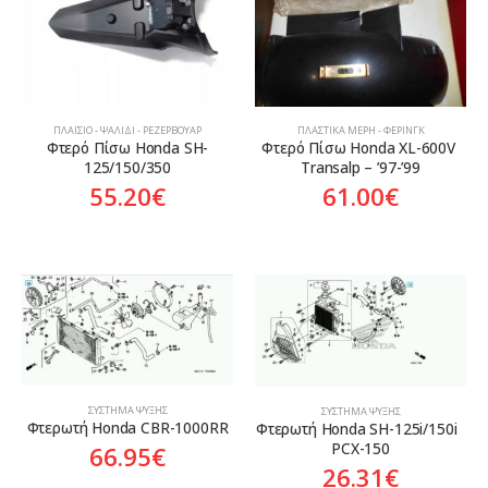
Κατηγορίες
Προϊόν Προέλευση
ΠΛΑΊΣΙΟ - ΨΑΛΊΔΙ - ΡΕΖΕΡΒΟΥΆΡ
ΠΛΑΣΤΙΚΆ ΜΈΡΗ - ΦΈΡΙΝΓΚ
Aftermarket
Genuine
Γνήσιο
Φτερό Πίσω Honda SH-
Φτερό Πίσω Honda XL-600V 
125/150/350
Transalp – ’97-’99
Γνήσιο
55.20
€
61.00
€
On sale
ΣΎΣΤΗΜΑ ΨΎΞΗΣ
ΣΎΣΤΗΜΑ ΨΎΞΗΣ
Φτερωτή Honda CBR-1000RR
Φτερωτή Honda SH-125i/150i  
PCX-150
66.95
€
26.31
€