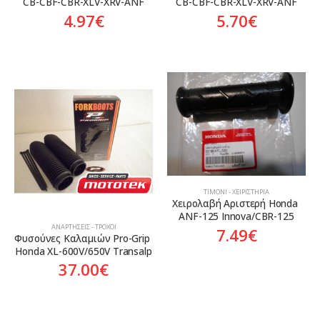
CB-CBF-CBR-XLV-XRV-ANF
CB-CBF-CBR-XLV-XRV-ANF
5.70
€
4.97
€
ΤΙΜΌΝΙ - ΧΕΙΡΙΣΤΉΡΙΑ
Χειρολαβή Αριστερή Honda 
ANF-125 Innova/CBR-125
ΑΝΑΡΤΉΣΕΙΣ - ΤΡΟΧΟΊ
7.49
€
Φυσούνες Καλαμιών Pro-Grip 
Honda XL-600V/650V Transalp
37.00
€