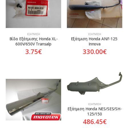
Προϊόν Προέλευση
Γνήσιο
Γνήσιο
ΕΞΆΤΜΙΣΗ
ΕΞΆΤΜΙΣΗ
Βίδα Εξάτμισης Honda XL-
Εξάτμιση Honda ANF-125 
On sale
600V/650V Transalp
Innova
3.75
€
330.00
€
ΕΞΆΤΜΙΣΗ
Εξάτμιση Honda NES/SES/SH-
125/150
486.45
€