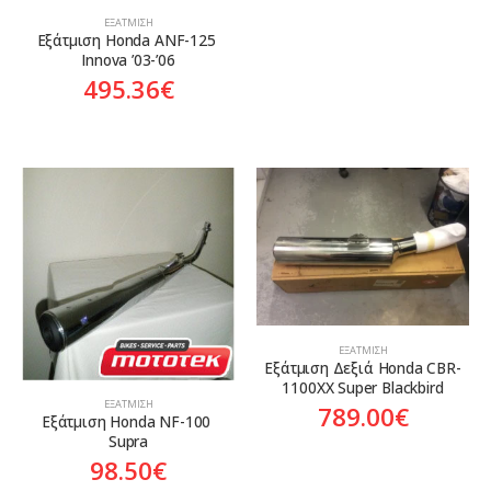
ΕΞΆΤΜΙΣΗ
Εξάτμιση Honda ANF-125 
Innova ’03-’06
495.36
€
ΕΞΆΤΜΙΣΗ
Εξάτμιση Δεξιά Honda CBR-
1100XX Super Blackbird
ΕΞΆΤΜΙΣΗ
789.00
€
Εξάτμιση Honda NF-100 
Supra
98.50
€