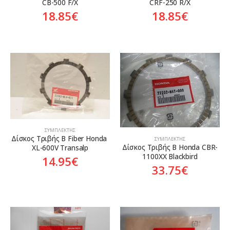
CRF-250 R/X
CB-500 F/X
18.85
€
18.85
€
ΣΥΜΠΛΈΚΤΗΣ
Δίσκος Τριβής Β Fiber Honda 
ΣΥΜΠΛΈΚΤΗΣ
Δίσκος Τριβής Β Honda CBR-
XL-600V Transalp
1100XX Blackbird
14.95
€
33.75
€