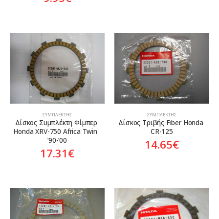
ΣΥΜΠΛΈΚΤΗΣ
ΣΥΜΠΛΈΚΤΗΣ
Δίσκος Συμπλέκτη Φίμπερ 
Δίσκος Τριβής Fiber Honda 
Honda XRV-750 Africa Twin  
CR-125
’90-’00
14.65
€
17.31
€