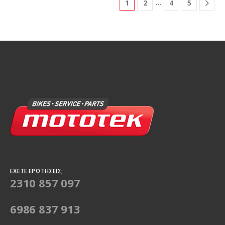
…
1
2
4
5
ΈΧΕΤΕ ΕΡΩΤΉΣΕΙΣ;
2310 857 097
6986 837 913