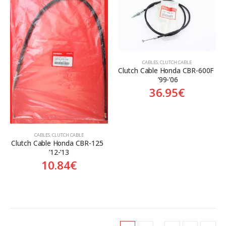
CABLES
,
CLUTCH CABLE
Clutch Cable Honda CBR-600F 
 ’99-’06
36.95
€
CABLES
,
CLUTCH CABLE
Clutch Cable Honda CBR-125  
’12-’13
10.84
€