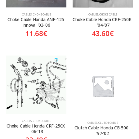
CABLES
,
CHOKE CABLE
CABLES
,
CHOKE CABLE
Choke Cable Honda ANF-125 
Choke Cable Honda CRF-250R 
Innova  ’03-’06
 ’04-’07
11.68
€
43.60
€
CABLES
,
CHOKE CABLE
CABLES
,
CLUTCH CABLE
Choke Cable Honda CRF-250X 
Clutch Cable Honda CB-500  
 ’06-’13
’97-’02