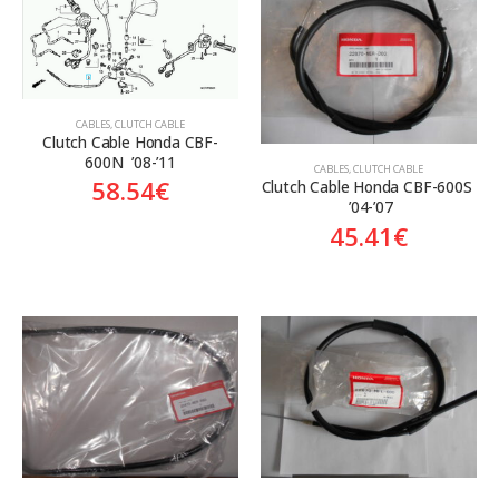
CABLES
,
CLUTCH CABLE
Clutch Cable Honda CBF-
600N  ’08-’11
CABLES
,
CLUTCH CABLE
58.54
€
Clutch Cable Honda CBF-600S 
 ’04-’07
45.41
€