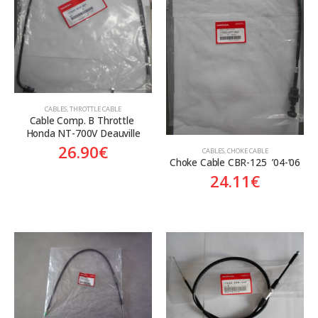
CABLES
,
THROTTLE CABLE
Cable Comp. B Throttle 
Honda NT-700V Deauville
26.90
€
CABLES
,
CHOKE CABLE
Choke Cable CBR-125  ’04-’06
24.11
€