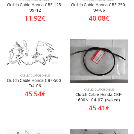
Clutch Cable Honda CBF-250  
Clutch Cable Honda CBF-125  
’04-’06
’09-’12
40.08
€
11.92
€
CABLES
,
CLUTCH CABLE
Clutch Cable Honda CBF-500  
’04-’06
CABLES
,
CLUTCH CABLE
45.54
€
Clutch Cable Honda CBF-
600N  ’04-’07  (Naked)
45.41
€