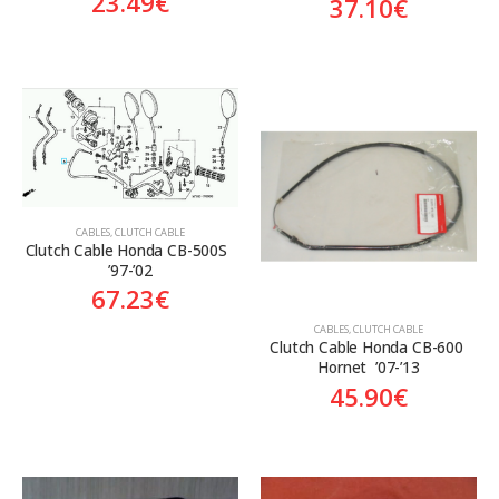
23.49
€
37.10
€
CABLES
,
CLUTCH CABLE
Clutch Cable Honda CB-500S  
’97-’02
67.23
€
CABLES
,
CLUTCH CABLE
Clutch Cable Honda CB-600 
Hornet  ’07-’13
45.90
€