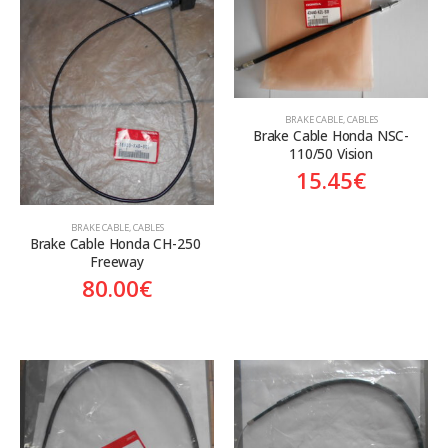
Κατηγορίες
Προϊόν Προέλευση
BRAKE CABLE
,
CABLES
Aftermarket
Genuine
Brake Cable Honda NSC-
110/50 Vision
15.45
€
BRAKE CABLE
,
CABLES
Brake Cable Honda CH-250 
Freeway
80.00
€