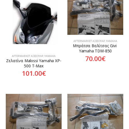
Χρονολογία
Προϊόν Προέλευση
Aftermarket
AFTERMARKET ΑΞΕΣΟΥΆΡ
,
YAMAHA
Μπράτσα Βαλίτσας Givi 
Yamaha TDM-850
AFTERMARKET ΑΞΕΣΟΥΆΡ
,
YAMAHA
70.00
€
Ζελατίνα Malossi Yamaha XP-
500 T-Max
101.00
€