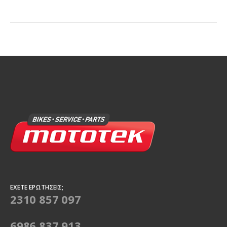
ΈΧΕΤΕ ΕΡΩΤΉΣΕΙΣ;
2310 857 097
6986 837 913