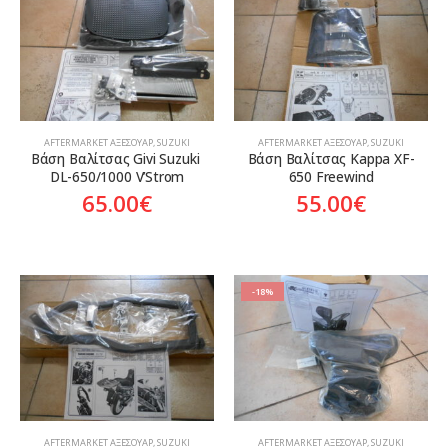
Χρονολογία
Προϊόν Προέλευση
Aftermarket
AFTERMARKET ΑΞΕΣΟΥΆΡ
,
SUZUKI
AFTERMARKET ΑΞΕΣΟΥΆΡ
,
SUZUKI
Βάση Βαλίτσας Givi Suzuki 
Βάση Βαλίτσας Kappa XF-
On sale
DL-650/1000 V’Strom
650 Freewind
65.00
€
55.00
€
-18%
AFTERMARKET ΑΞΕΣΟΥΆΡ
,
SUZUKI
AFTERMARKET ΑΞΕΣΟΥΆΡ
,
SUZUKI