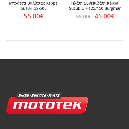
Μπράτσα Βαλίτσας Kappa 
Πλάτη Συνεπιβάτη Kappa 
Suzuki GS-500
Suzuki UH-125/150 Burgman
Original
Η
55.00
€
45.00
€
55.00
€
price
τρέ
was:
τιμή
55.00€.
είνα
45.0