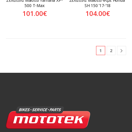
Ζελατίνα Malossi Yamaha XP-
Ζελατίνα Malossi Φιμέ Honda 
500 T-Max
SH 150 ’17-’18
101.00
€
104.00
€
1
2