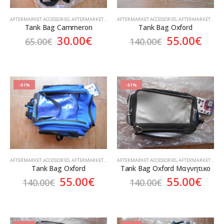
AFTERMARKET ACCESSORIES
,
AFTERMARKET ΑΞΕΣΟΥΆΡ
AFTERMARKET ACCESSORIES
,
AFTERMARKET ΑΞΕΣΟΥΆΡ
Tank Bag Cammeron
Tank Bag Oxford
Original
Η
Original
Η
30.00
€
55.00
€
65.00
€
140.00
€
price
τρέχουσα
price
τρέ
was:
τιμή
was:
τιμ
65.00€.
είναι:
140.00€.
είνα
30.00€.
55.0
-61%
-61%
AFTERMARKET ACCESSORIES
,
AFTERMARKET ΑΞΕΣΟΥΆΡ
AFTERMARKET ACCESSORIES
,
AFTERMARKET ΑΞΕΣΟΥΆΡ
Tank Bag Oxford
Tank Bag Oxford Μαγνητικο
Original
Η
Original
Η
55.00
€
55.00
€
140.00
€
140.00
€
price
τρέχουσα
price
τρέ
was:
τιμή
was:
τιμ
140.00€.
είναι:
140.00€.
είνα