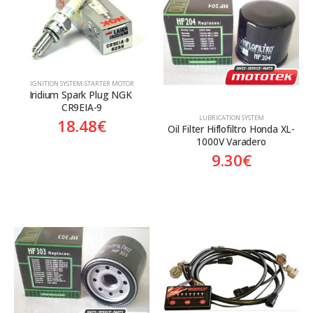
Κατηγορίες
Προϊόν Προέλευση
ΙGNITION SYSTEM-STARTER MOTOR
Aftermarket
Aftermarket
Iridium Spark Plug NGK 
CR9EIA-9
LUBRICATION SYSTEM
18.48
€
Oil Filter Hiflofiltro Honda XL-
1000V Varadero
9.30
€