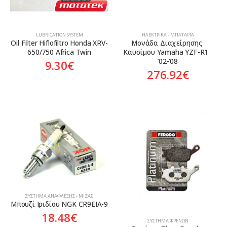
LUBRICATION SYSTEM
ΗΛΕΚΤΡΙΚΆ - ΜΠΑΤΑΡΊΑ
Oil Filter Hiflofiltro Honda XRV-
Μονάδα Διαχείρησης 
650/750 Africa Twin
Καυσίμου Yamaha YZF-R1  
’02-’08
9.30
€
276.92
€
ΣΎΣΤΗΜΑ ΑΝΆΦΛΕΞΗΣ - ΜΊΖΑΣ
Μπουζί Ιριδίου NGK CR9EIA-9
18.48
€
ΣΎΣΤΗΜΑ ΦΡΈΝΩΝ