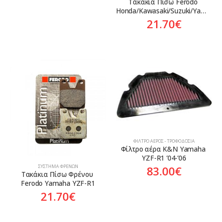
Τακάκια Πίσω Ferodo 
Honda/Kawasaki/Suzuki/Yamaha
21.70
€
ΦΊΛΤΡΟ ΑΈΡΟΣ - ΤΡΟΦΟΔΟΣΊΑ
Φίλτρο αέρα K&N Yamaha 
YZF-R1 ’04-’06
ΣΎΣΤΗΜΑ ΦΡΈΝΩΝ
83.00
€
Τακάκια Πίσω Φρένου 
Ferodo Yamaha YZF-R1
21.70
€