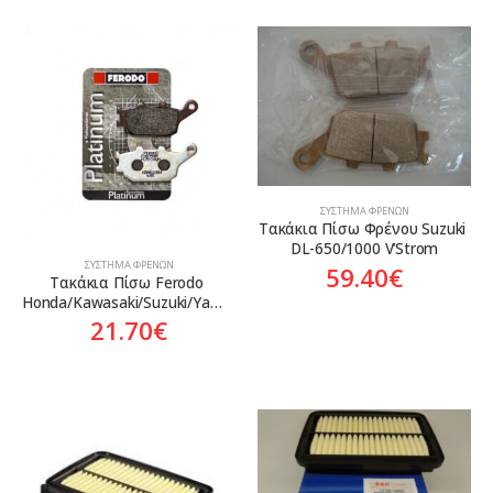
ΣΎΣΤΗΜΑ ΦΡΈΝΩΝ
Τακάκια Πίσω Φρένου Suzuki 
DL-650/1000 V’Strom
ΣΎΣΤΗΜΑ ΦΡΈΝΩΝ
59.40
€
Τακάκια Πίσω Ferodo 
Honda/Kawasaki/Suzuki/Yamaha
21.70
€