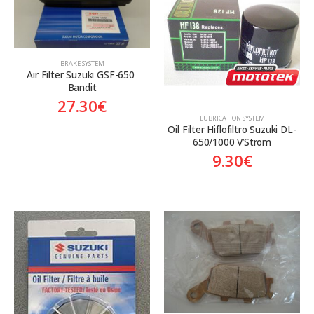
Κατηγορίες
BRAKE SYSTEM
Προϊόν Προέλευση
Air Filter Suzuki GSF-650 
Bandit
Aftermarket
Aftermarket
Genuine
27.30
€
LUBRICATION SYSTEM
Γνήσιο
Oil Filter Hiflofiltro Suzuki DL-
650/1000 V’Strom
9.30
€