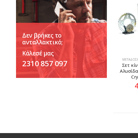
Δεν βρήκες το
ανταλλακτικό;
Κάλεσέ μας
ΜΕΤΆΔΟΣΗ
2310 857 097
Σετ κί
Αλυσίδα
Cr