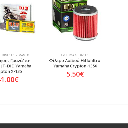
 ΚΊΝΗΣΗΣ - ΙΜΆΝΤΑΣ
ΣΎΣΤΗΜΑ ΛΊΠΑΝΣΗΣ
νησης Γρανάζια-
Φίλτρο Λαδιού Hiflofiltro 
 JT-DID Yamaha 
Yamaha Crypton-135X
ypton X-135
5.50
€
41.00
€