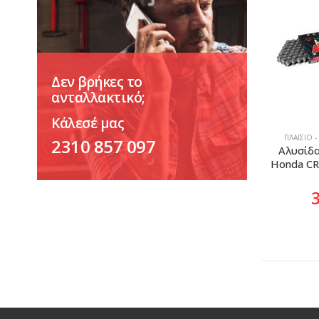
Δεν βρήκες το
ανταλλακτικό;
Κάλεσέ μας
ΠΛΑΊΣΙΟ -
2310 857 097
Αλυσίδα
Honda CR