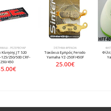
 ΨΑΛΊΔΙ - ΡΕΖΕΡΒΟΥΆΡ
ΣΎΣΤΗΜΑ ΦΡΈΝΩΝ
ΦΊΛ
 Κίνησης JT 520 
Τακάκια Εμπρός Ferodo 
Φίλτρ
-125/250/500 CRF-
Yamaha YZ-250F/450F
Y
250/450
25.00
€
35.00
€