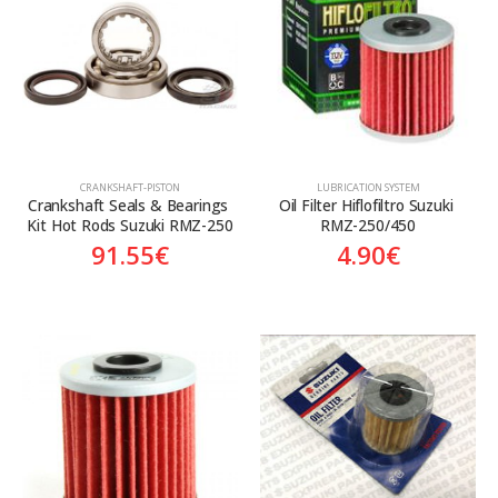
Aftermarket
Aftermarket
Genuine
Γνήσιο
CRANKSHAFT-PISTON
LUBRICATION SYSTEM
Crankshaft Seals & Bearings 
Oil Filter Hiflofiltro Suzuki 
Kit Hot Rods Suzuki RMZ-250
RMZ-250/450
91.55
€
4.90
€