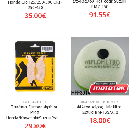
Στροφάλου Hot Rods Suzuki 
Honda CR-125/250/500 CRF-
RMZ-250
250/450
91.55
€
35.00
€
ΣΎΣΤΗΜΑ ΦΡΈΝΩΝ
ΦΊΛΤΡΟ ΑΈΡΟΣ - ΤΡΟΦΟΔΟΣΊΑ
Τακάκια Εμπρός Φρένου 
Φίλτρο Αέρος Hiflofiltro 
ProX 
Suzuki RM-125/250
Honda/Kawasaki/Suzuki/Yamaha
18.00
€
29.80
€