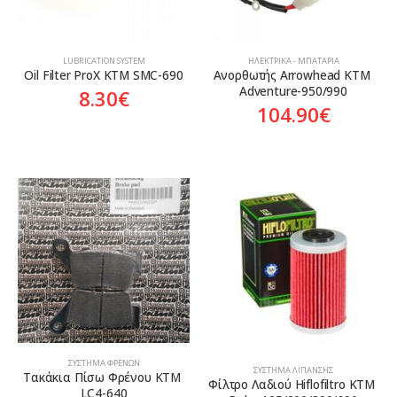
LUBRICATION SYSTEM
ΗΛΕΚΤΡΙΚΆ - ΜΠΑΤΑΡΊΑ
Oil Filter ProX KTM SMC-690
Ανορθωτής Arrowhead KTM 
Adventure-950/990
8.30
€
104.90
€
ΣΎΣΤΗΜΑ ΦΡΈΝΩΝ
ΣΎΣΤΗΜΑ ΛΊΠΑΝΣΗΣ
Τακάκια Πίσω Φρένου KTM 
Φίλτρο Λαδιού Hiflofiltro KTM 
LC4-640