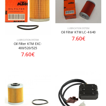
Aftermarket
Aftermarket
Genuine
Γνήσιο
LUBRICATION SYSTEM
Oil Filter KTM LC-4 640
7.60
€
LUBRICATION SYSTEM
Oil Filter KTM EXC-
400/520/525
7.60
€