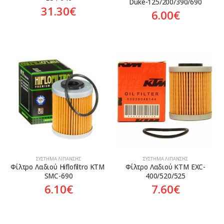
Duke-125/200/390/690
31.30
€
6.00
€
ΣΎΣΤΗΜΑ ΛΊΠΑΝΣΗΣ
ΣΎΣΤΗΜΑ ΛΊΠΑΝΣΗΣ
Φίλτρο Λαδιού Hiflofiltro KTM 
Φίλτρο Λαδιού KTM EXC-
SMC-690
400/520/525
6.10
€
7.60
€