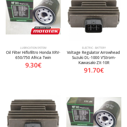
Aftermarket
Aftermarket
LUBRICATION SYSTEM
ELECTRIC - BATTERY
Oil Filter Hiflofiltro Honda XRV-
Voltage Regulator Arrowhead 
650/750 Africa Twin
Suzuki DL-1000 V’Strom-
Kawasaki-ZX-10R
9.30
€
91.70
€