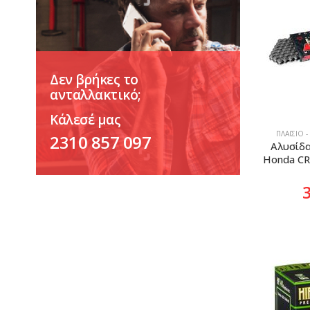
Δεν βρήκες το
ανταλλακτικό;
Κάλεσέ μας
ΠΛΑΊΣΙΟ -
2310 857 097
Αλυσίδα
Honda CR