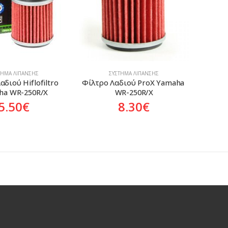
ΤΗΜΑ ΛΊΠΑΝΣΗΣ
ΣΎΣΤΗΜΑ ΛΊΠΑΝΣΗΣ
διού Hiflofiltro 
Φίλτρο Λαδιού ProX Yamaha 
ha WR-250R/X
WR-250R/X
5.50
€
8.30
€