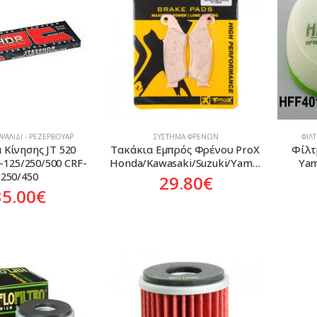
 ΨΑΛΊΔΙ - ΡΕΖΕΡΒΟΥΆΡ
ΣΎΣΤΗΜΑ ΦΡΈΝΩΝ
ΦΊΛ
 Κίνησης JT 520 
Τακάκια Εμπρός Φρένου ProX 
Φίλτρ
-125/250/500 CRF-
Honda/Kawasaki/Suzuki/Yamaha
Yam
250/450
29.80
€
35.00
€