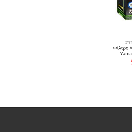
ΣΎΣ
Φίλτρο Λα
Yama