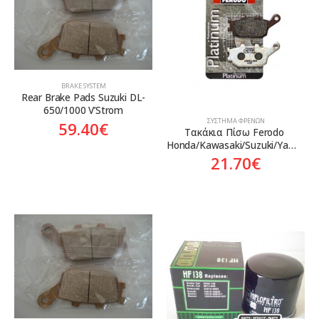
BRAKE SYSTEM
Rear Brake Pads Suzuki DL-
650/1000 V’Strom
ΣΎΣΤΗΜΑ ΦΡΈΝΩΝ
59.40
€
Τακάκια Πίσω Ferodo 
Honda/Kawasaki/Suzuki/Yamaha
21.70
€