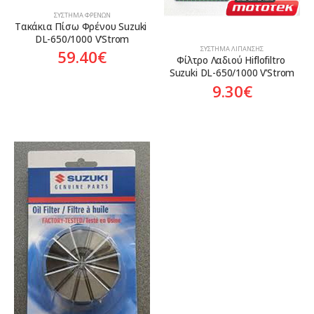
ΣΎΣΤΗΜΑ ΦΡΈΝΩΝ
Τακάκια Πίσω Φρένου Suzuki 
DL-650/1000 V’Strom
ΣΎΣΤΗΜΑ ΛΊΠΑΝΣΗΣ
59.40
€
Φίλτρο Λαδιού Hiflofiltro 
Suzuki DL-650/1000 V’Strom
9.30
€