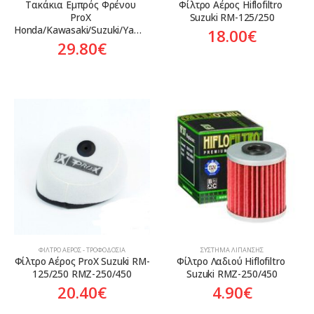
Τακάκια Εμπρός Φρένου 
Φίλτρο Αέρος Hiflofiltro 
ProX 
Suzuki RM-125/250
Honda/Kawasaki/Suzuki/Yamaha
18.00
€
29.80
€
ΦΊΛΤΡΟ ΑΈΡΟΣ - ΤΡΟΦΟΔΟΣΊΑ
ΣΎΣΤΗΜΑ ΛΊΠΑΝΣΗΣ
Φίλτρο Αέρος ProX Suzuki RM-
Φίλτρο Λαδιού Hiflofiltro 
125/250 RMZ-250/450
Suzuki RMZ-250/450
20.40
€
4.90
€