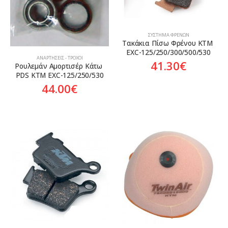
ΣΎΣΤΗΜΑ ΦΡΈΝΩΝ
Τακάκια Πίσω Φρένου KTM 
EXC-125/250/300/500/530
ΑΝΑΡΤΉΣΕΙΣ - ΤΡΟΧΟΊ
41.30
€
Ρουλεμάν Αμορτισέρ Κάτω 
PDS KTM EXC-125/250/530
44.00
€