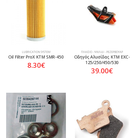
Aftermarket
Aftermarket
Γνήσιο
LUBRICATION SYSTEM
ΠΛΑΊΣΙΟ - ΨΑΛΊΔΙ - ΡΕΖΕΡΒΟΥΆΡ
Oil Filter ProX KTM SMR-450
Οδηγός Αλυσίδας KTM EXC-
125/250/450/530
8.30
€
39.00
€