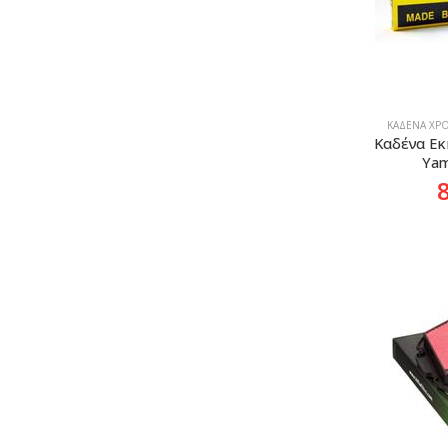
ΚΑΔΈΝΑ ΧΡΟ
Καδένα Εκ
Yam