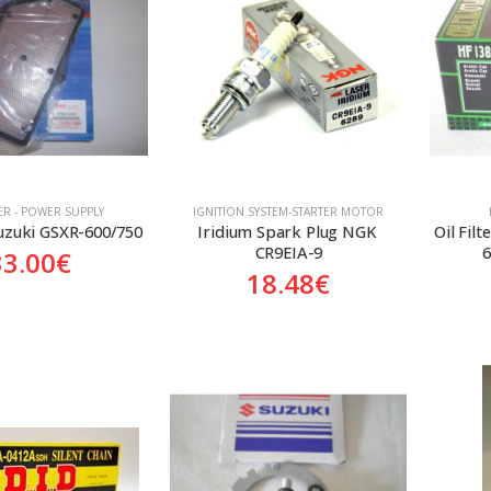
TER - POWER SUPPLY
ΙGNITION SYSTEM-STARTER MOTOR
Suzuki GSXR-600/750
Iridium Spark Plug NGK 
Oil Filt
CR9EIA-9
6
33.00
€
18.48
€