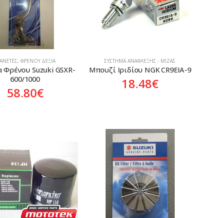
ΑΝΈΤΕΣ
,
ΦΡΈΝΟΥ ΔΕΞΙΆ
ΣΎΣΤΗΜΑ ΑΝΆΦΛΕΞΗΣ - ΜΊΖΑΣ
 Φρένου Suzuki GSXR-
Μπουζί Ιριδίου NGK CR9EIA-9
600/1000
18.48
€
58.80
€