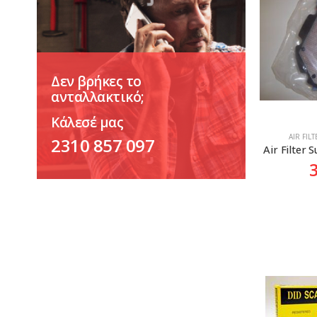
Δεν βρήκες το
ανταλλακτικό;
Κάλεσέ μας
AIR FIL
2310 857 097
Air Filter 