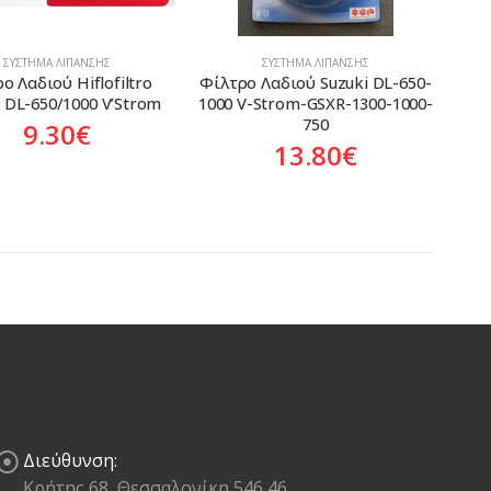
ΣΎΣΤΗΜΑ ΛΊΠΑΝΣΗΣ
ΣΎΣΤΗΜΑ ΛΊΠΑΝΣΗΣ
ο Λαδιού Hiflofiltro 
Φίλτρο Λαδιού Suzuki DL-650-
i DL-650/1000 V’Strom
1000 V-Strom-GSXR-1300-1000-
750
9.30
€
13.80
€
Διεύθυνση:
Κρήτης 68, Θεσσαλονίκη 546 46