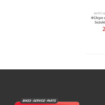
ΦΊΛΤΡΟ 
Φίλτρο Α
Suzuk