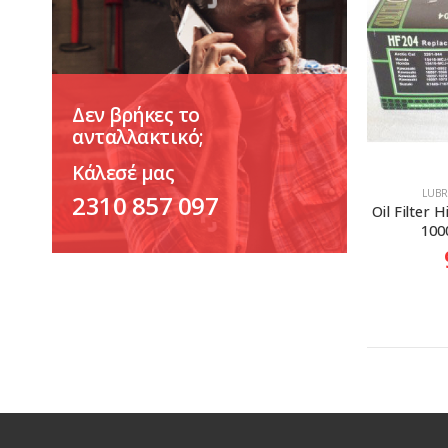
Δεν βρήκες το
ανταλλακτικό;
Κάλεσέ μας
LUBR
2310 857 097
Oil Filter 
100