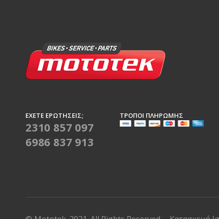
ΈΧΕΤΕ ΕΡΩΤΉΣΕΙΣ;
ΤΡΌΠΟΙ ΠΛΗΡΩΜΉΣ
2310 857 097
6986 837 913
© Mototek. 2021. All Rights Reserved
Κατασκευή Ι