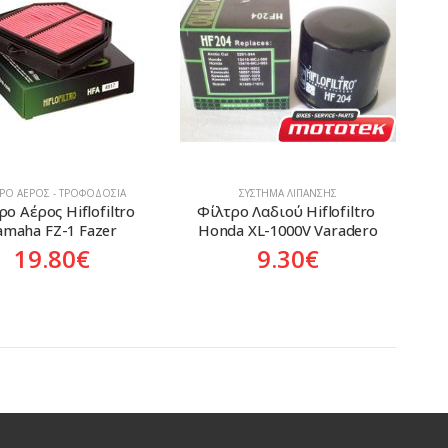
ΤΡΟ ΑΈΡΟΣ - ΤΡΟΦΟΔΟΣΊΑ
ΣΎΣΤΗΜΑ ΛΊΠΑΝΣΗΣ
ο Αέρος Hiflofiltro 
Φίλτρο Λαδιού Hiflofiltro 
amaha FZ-1 Fazer
Honda XL-1000V Varadero
19.80
€
9.30
€