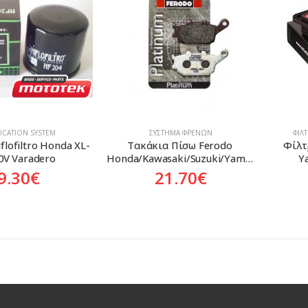
ICATION SYSTEM
ΣΎΣΤΗΜΑ ΦΡΈΝΩΝ
ΦΊΛ
Hiflofiltro Honda XL-
Τακάκια Πίσω Ferodo 
Φίλτρ
0V Varadero
Honda/Kawasaki/Suzuki/Yamaha
Y
9.30
€
21.70
€