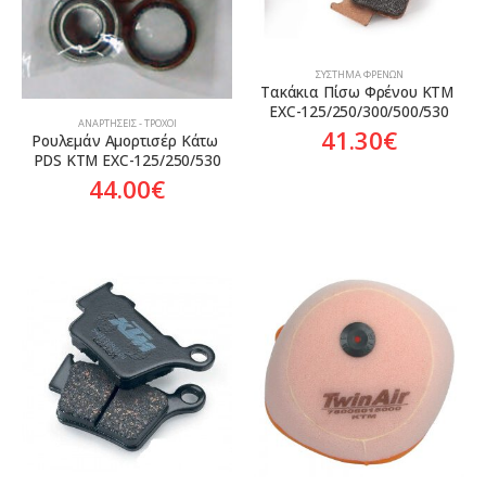
ΣΎΣΤΗΜΑ ΦΡΈΝΩΝ
Τακάκια Πίσω Φρένου KTM 
EXC-125/250/300/500/530
ΑΝΑΡΤΉΣΕΙΣ - ΤΡΟΧΟΊ
41.30
€
Ρουλεμάν Αμορτισέρ Κάτω 
PDS KTM EXC-125/250/530
44.00
€