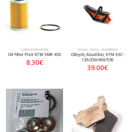
Aftermarket
Aftermarket
Γνήσιο
LUBRICATION SYSTEM
ΠΛΑΊΣΙΟ - ΨΑΛΊΔΙ - ΡΕΖΕΡΒΟΥΆΡ
Oil Filter ProX KTM SMR-450
Οδηγός Αλυσίδας KTM EXC-
125/250/450/530
8.30
€
39.00
€