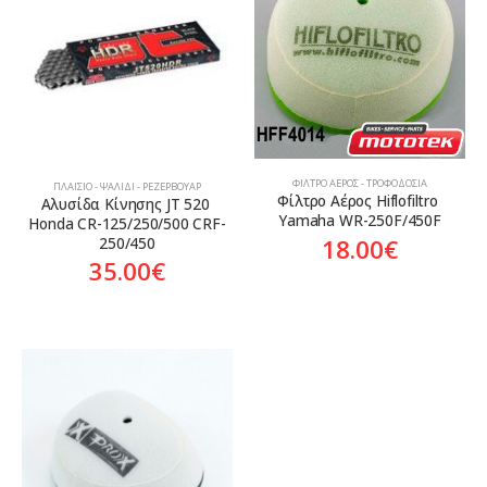
Aftermarket
ΦΊΛΤΡΟ ΑΈΡΟΣ - ΤΡΟΦΟΔΟΣΊΑ
ΠΛΑΊΣΙΟ - ΨΑΛΊΔΙ - ΡΕΖΕΡΒΟΥΆΡ
Φίλτρο Αέρος Hiflofiltro 
Αλυσίδα Κίνησης JT 520 
Yamaha WR-250F/450F
Honda CR-125/250/500 CRF-
18.00
€
250/450
35.00
€