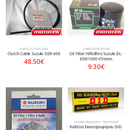
Aftermarket
Aftermarket
Genuine
Γνήσιο
CABLES
,
CLUTCH CABLE
LUBRICATION SYSTEM
Clutch Cable Suzuki GSR-600
Oil Filter Hiflofiltro Suzuki DL-
650/1000 V’Strom
48.50
€
9.30
€
ΚΑΔΈΝΑ ΧΡΟΝΙΣΜΟΎ - ΤΕΝΤΩΤΉΡΑΣ
Καδένα Εκκεντροφόρου DID 