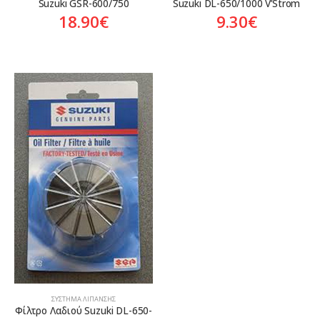
Suzuki GSR-600/750
Suzuki DL-650/1000 V’Strom
18.90
€
9.30
€
ΣΎΣΤΗΜΑ ΛΊΠΑΝΣΗΣ
Φίλτρο Λαδιού Suzuki DL-650-