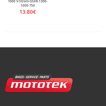
1000 V-Strom-GSXR-1300-
1000-750
13.80
€