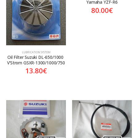
Yamaha YZF-R6
80.00
€
LUBRICATION SYSTEM
Oil Filter Suzuki DL-650/1000 
V’Strom GSXR-1300/1000/750
13.80
€