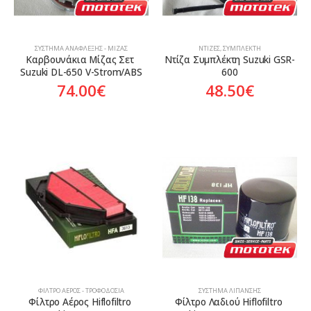
ΣΎΣΤΗΜΑ ΑΝΆΦΛΕΞΗΣ - ΜΊΖΑΣ
ΝΤΊΖΕΣ
,
ΣΥΜΠΛΈΚΤΗ
Καρβουνάκια Μίζας Σετ 
Ντίζα Συμπλέκτη Suzuki GSR-
Suzuki DL-650 V-Strom/ABS
600
74.00
€
48.50
€
ΦΊΛΤΡΟ ΑΈΡΟΣ - ΤΡΟΦΟΔΟΣΊΑ
ΣΎΣΤΗΜΑ ΛΊΠΑΝΣΗΣ
Φίλτρο Αέρος Hiflofiltro 
Φίλτρο Λαδιού Hiflofiltro 