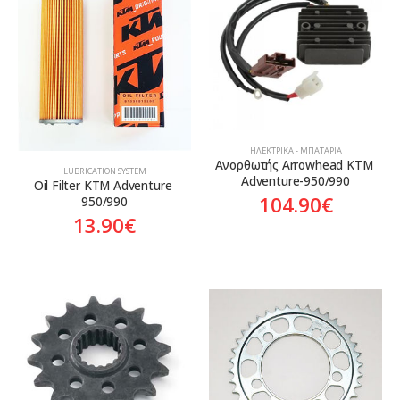
Aftermarket
Genuine
Γνήσιο
ΗΛΕΚΤΡΙΚΆ - ΜΠΑΤΑΡΊΑ
Ανορθωτής Arrowhead KTM 
LUBRICATION SYSTEM
Adventure-950/990
Oil Filter KTM Adventure 
104.90
€
950/990
13.90
€