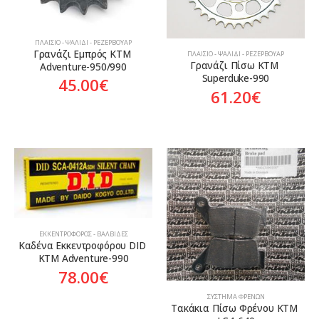
ΠΛΑΊΣΙΟ - ΨΑΛΊΔΙ - ΡΕΖΕΡΒΟΥΆΡ
Γρανάζι Εμπρός KTM 
ΠΛΑΊΣΙΟ - ΨΑΛΊΔΙ - ΡΕΖΕΡΒΟΥΆΡ
Γρανάζι Πίσω KTM 
Adventure-950/990
Superduke-990
45.00
€
61.20
€
ΕΚΚΕΝΤΡΟΦΌΡΟΣ - ΒΑΛΒΊΔΕΣ
Καδένα Εκκεντροφόρου DID 
KTM Adventure-990
78.00
€
ΣΎΣΤΗΜΑ ΦΡΈΝΩΝ
Τακάκια Πίσω Φρένου KTM 