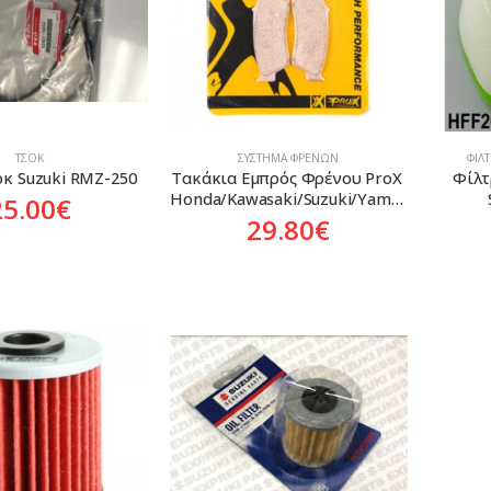
ΤΣΟΚ
ΣΎΣΤΗΜΑ ΦΡΈΝΩΝ
ΦΊΛ
κ Suzuki RMZ-250
Τακάκια Εμπρός Φρένου ProX 
Φίλτρ
Honda/Kawasaki/Suzuki/Yamaha
25.00
€
29.80
€