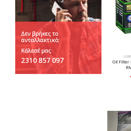
Δεν βρήκες το
ανταλλακτικό;
Κάλεσέ μας
LUBR
2310 857 097
Oil Filter
RM