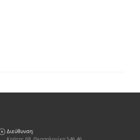
Διεύθυνση:
Κρήτης 68, Θεσσαλονίκη 546 46