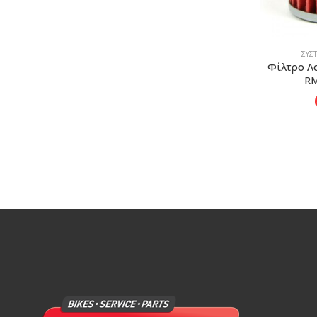
ΣΎΣ
Φίλτρο Λα
RM