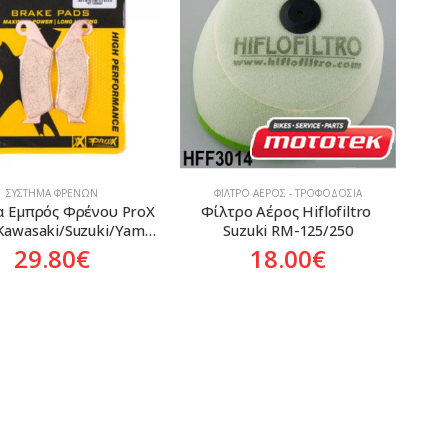
ΣΎΣΤΗΜΑ ΦΡΈΝΩΝ
ΦΊΛΤΡΟ ΑΈΡΟΣ - ΤΡΟΦΟΔΟΣΊΑ
α Εμπρός Φρένου ProX 
Φίλτρο Αέρος Hiflofiltro 
Honda/Kawasaki/Suzuki/Yamaha
Suzuki RM-125/250
29.80
€
18.00
€