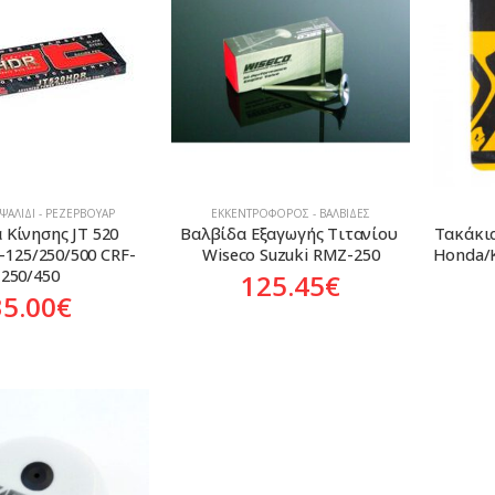
 ΨΑΛΊΔΙ - ΡΕΖΕΡΒΟΥΆΡ
ΕΚΚΕΝΤΡΟΦΌΡΟΣ - ΒΑΛΒΊΔΕΣ
 Κίνησης JT 520 
Βαλβίδα Εξαγωγής Τιτανίου 
Τακάκι
-125/250/500 CRF-
Wiseco Suzuki RMZ-250
250/450
125.45
€
35.00
€