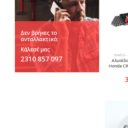
Δεν βρήκες το
ανταλλακτικό;
Κάλεσέ μας
ΠΛΑΊΣΙΟ -
2310 857 097
Αλυσίδα
Honda CR