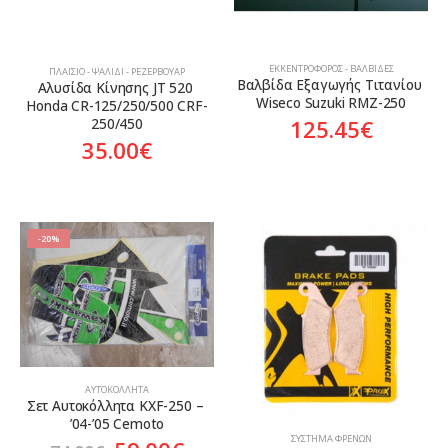
ΕΚΚΕΝΤΡΟΦΌΡΟΣ - ΒΑΛΒΊΔΕΣ
ΠΛΑΊΣΙΟ - ΨΑΛΊΔΙ - ΡΕΖΕΡΒΟΥΆΡ
Βαλβίδα Εξαγωγής Τιτανίου 
Αλυσίδα Κίνησης JT 520 
Wiseco Suzuki RMZ-250
Honda CR-125/250/500 CRF-
125.45
€
250/450
35.00
€
-20%
ΑΥΤΟΚΌΛΛΗΤΑ
Σετ Αυτοκόλλητα KXF-250 – 
’04-’05 Cemoto
ΣΎΣΤΗΜΑ ΦΡΈΝΩΝ