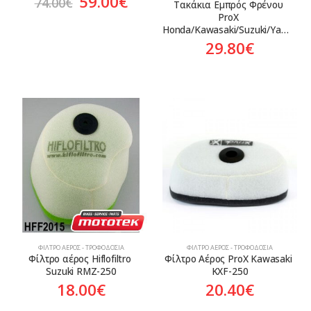
Original
Η
59.00
€
74.00
€
Τακάκια Εμπρός Φρένου 
price
τρέχουσα
ProX 
was:
τιμή
Honda/Kawasaki/Suzuki/Yamaha
74.00€.
είναι:
29.80
€
59.00€.
ΦΊΛΤΡΟ ΑΈΡΟΣ - ΤΡΟΦΟΔΟΣΊΑ
ΦΊΛΤΡΟ ΑΈΡΟΣ - ΤΡΟΦΟΔΟΣΊΑ
Φίλτρο αέρος Hiflofiltro 
Φίλτρο Αέρος ProX Kawasaki 
Suzuki RMZ-250
KXF-250
18.00
€
20.40
€