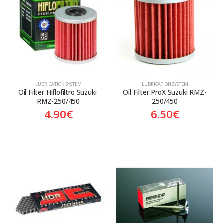
Aftermarket
Aftermarket
On sale
LUBRICATION SYSTEM
LUBRICATION SYSTEM
Oil Filter Hiflofiltro Suzuki 
Oil Filter ProX Suzuki RMZ-
RMZ-250/450
250/450
4.90
€
6.50
€