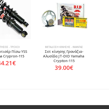
ΤΉΣΕΙΣ - ΤΡΟΧΟΊ
ΜΕΤΆΔΟΣΗ ΚΊΝΗΣΗΣ - ΙΜΆΝΤΑΣ
ρτισέρ Πίσω YSS 
Σετ κίνησης Γρανάζια-
a Crypron-115
Αλυσίδα JT-DID Yamaha 
Crypton-115
44.21
€
39.00
€