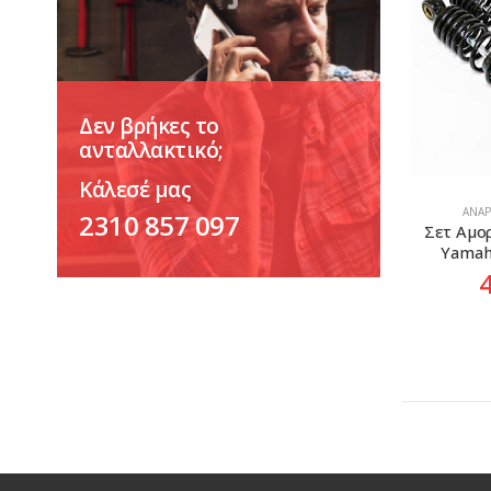
Δεν βρήκες το
ανταλλακτικό;
Κάλεσέ μας
ΑΝΑΡ
2310 857 097
Σετ Αμο
Yamah