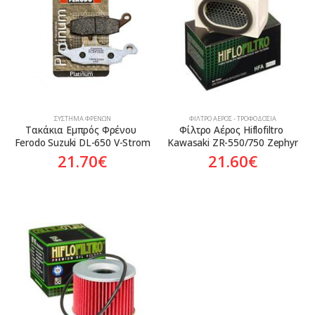
Aftermarket
ΣΎΣΤΗΜΑ ΦΡΈΝΩΝ
ΦΊΛΤΡΟ ΑΈΡΟΣ - ΤΡΟΦΟΔΟΣΊΑ
Τακάκια Εμπρός Φρένου 
Φίλτρο Αέρος Hiflofiltro 
Ferodo Suzuki DL-650 V-Strom
Kawasaki ZR-550/750 Zephyr
21.70
€
21.60
€