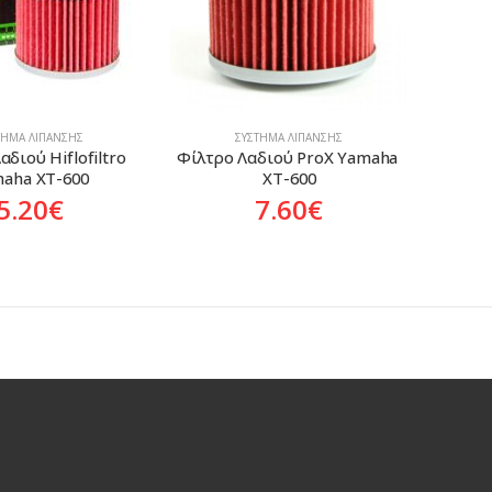
ΤΗΜΑ ΛΊΠΑΝΣΗΣ
ΣΎΣΤΗΜΑ ΛΊΠΑΝΣΗΣ
διού Hiflofiltro 
Φίλτρο Λαδιού ProX Yamaha 
aha XT-600
XT-600
5.20
€
7.60
€