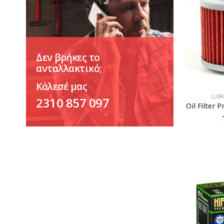
Δεν βρήκες το
ανταλλακτικό;
Κάλεσέ μας
LUBR
2310 857 097
Oil Filter