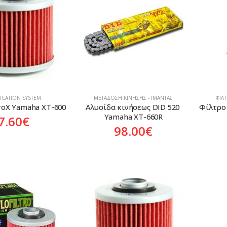
ICATION SYSTEM
ΜΕΤΆΔΟΣΗ ΚΊΝΗΣΗΣ - ΙΜΆΝΤΑΣ
ΦΊΛ
 ProX Yamaha XT-600
Αλυσίδα κινήσεως DID 520 
Φίλτρο
Yamaha XT-660R
7.60
€
98.00
€