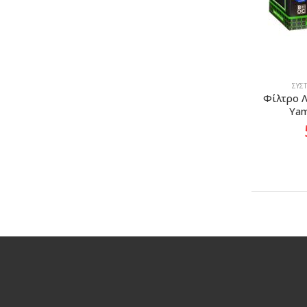
ΣΎΣ
Φίλτρο Λα
Yam