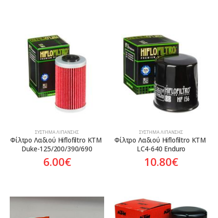
70.00€.
είναι:
58.00€.
ΣΎΣΤΗΜΑ ΛΊΠΑΝΣΗΣ
ΣΎΣΤΗΜΑ ΛΊΠΑΝΣΗΣ
Φίλτρο Λαδιού Hiflofiltro KTM 
Φίλτρο Λαδιού Hiflofiltro KTM 
Duke-125/200/390/690
LC4-640 Enduro
6.00
€
10.80
€