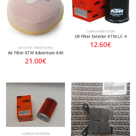
Aftermarket
Genuine
Γνήσιο
On sale
LUBRICATION SYSTEM
Oil Filter Exterior KTM LC-4
12.60
€
AIR FILTER - POWER SUPPLY
Air Filter KTM Adventure-640
21.00
€
LUBRICATION SYSTEM