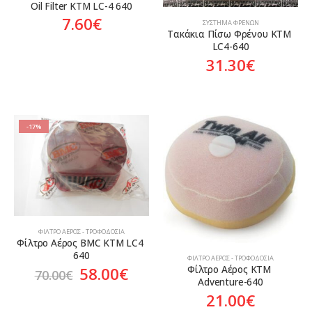
Oil Filter KTM LC-4 640
7.60
€
ΣΎΣΤΗΜΑ ΦΡΈΝΩΝ
Τακάκια Πίσω Φρένου KTM 
LC4-640
31.30
€
-17%
ΦΊΛΤΡΟ ΑΈΡΟΣ - ΤΡΟΦΟΔΟΣΊΑ
Φίλτρο Αέρος BMC KTM LC4 
640
ΦΊΛΤΡΟ ΑΈΡΟΣ - ΤΡΟΦΟΔΟΣΊΑ
Original
Η
Φίλτρο Αέρος KTM 
58.00
€
70.00
€
Adventure-640
price
τρέχουσα
21.00
€
was:
τιμή