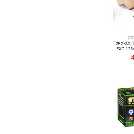
ΣΎ
Τακάκια 
EXC-125