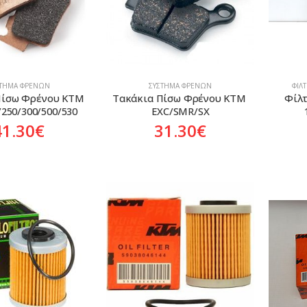
ΣΤΗΜΑ ΦΡΈΝΩΝ
ΣΎΣΤΗΜΑ ΦΡΈΝΩΝ
ΦΊΛ
Πίσω Φρένου KTM 
Τακάκια Πίσω Φρένου KTM 
Φίλτ
/250/300/500/530
EXC/SMR/SX
41.30
€
31.30
€