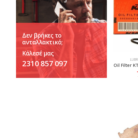
Δεν βρήκες το
ανταλλακτικό;
Κάλεσέ μας
LUBR
2310 857 097
Oil Filter 