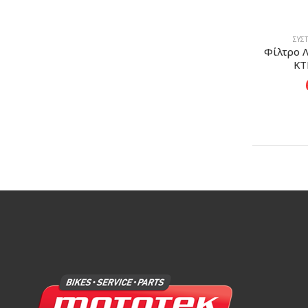
ΣΎΣ
Φίλτρο Λα
KT