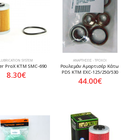
LUBRICATION SYSTEM
ΑΝΑΡΤΉΣΕΙΣ - ΤΡΟΧΟΊ
lter ProX KTM SMC-690
Ρουλεμάν Αμορτισέρ Κάτω 
PDS KTM EXC-125/250/530
8.30
€
44.00
€