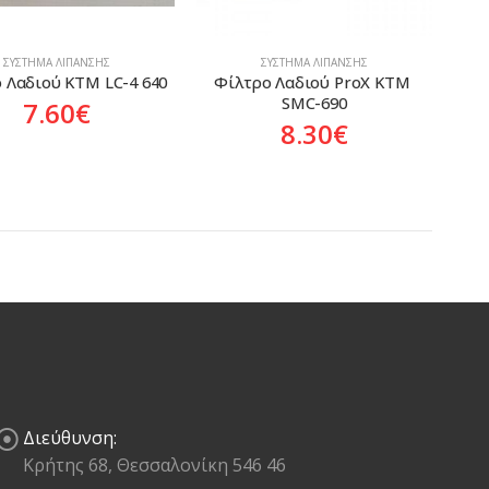
ΣΎΣΤΗΜΑ ΛΊΠΑΝΣΗΣ
ΣΎΣΤΗΜΑ ΛΊΠΑΝΣΗΣ
 Λαδιού KTM LC-4 640
Φίλτρο Λαδιού ProX KTM 
SMC-690
7.60
€
8.30
€
Διεύθυνση:
Κρήτης 68, Θεσσαλονίκη 546 46