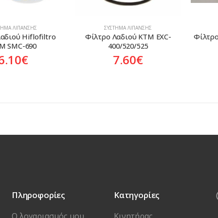
ΤΗΜΑ ΛΊΠΑΝΣΗΣ
ΣΎΣΤΗΜΑ ΛΊΠΑΝΣΗΣ
διού Hiflofiltro 
Φίλτρο Λαδιού KTM EXC-
Φίλτρο
M SMC-690
400/520/525
6.10
€
7.60
€
Πληροφορίες
Κατηγορίες
Ο λογαριασμός μου
Κινητήρας