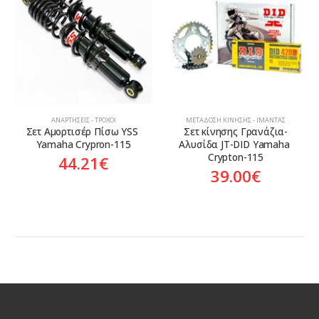
Aftermarket
ΑΝΑΡΤΉΣΕΙΣ - ΤΡΟΧΟΊ
ΜΕΤΆΔΟΣΗ ΚΊΝΗΣΗΣ - ΙΜΆΝΤΑΣ
Σετ Αμορτισέρ Πίσω YSS 
Σετ κίνησης Γρανάζια-
Yamaha Crypron-115
Αλυσίδα JT-DID Yamaha 
Crypton-115
44.21
€
39.00
€