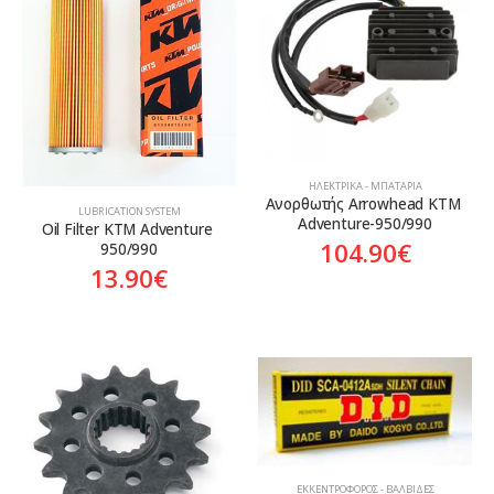
Aftermarket
Genuine
Γνήσιο
ΗΛΕΚΤΡΙΚΆ - ΜΠΑΤΑΡΊΑ
Ανορθωτής Arrowhead KTM 
LUBRICATION SYSTEM
Adventure-950/990
Oil Filter KTM Adventure 
104.90
€
950/990
13.90
€
ΕΚΚΕΝΤΡΟΦΌΡΟΣ - ΒΑΛΒΊΔΕΣ