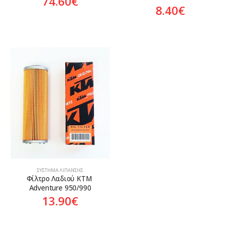
74.60
€
8.40
€
ΣΎΣΤΗΜΑ ΛΊΠΑΝΣΗΣ
Φίλτρο Λαδιού KTM 
Adventure 950/990
13.90
€