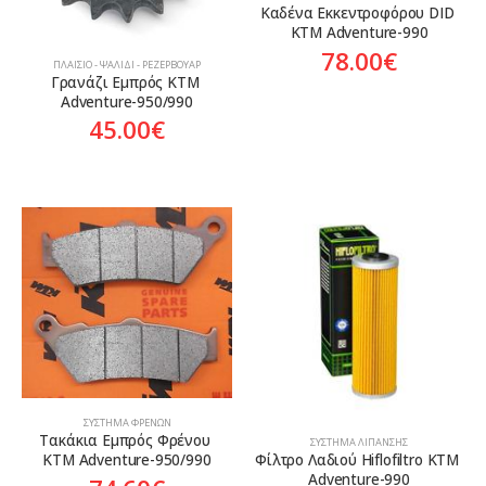
Καδένα Εκκεντροφόρου DID 
KTM Adventure-990
78.00
€
ΠΛΑΊΣΙΟ - ΨΑΛΊΔΙ - ΡΕΖΕΡΒΟΥΆΡ
Γρανάζι Εμπρός KTM 
Adventure-950/990
45.00
€
ΣΎΣΤΗΜΑ ΦΡΈΝΩΝ
Τακάκια Εμπρός Φρένου 
ΣΎΣΤΗΜΑ ΛΊΠΑΝΣΗΣ
KTM Adventure-950/990
Φίλτρο Λαδιού Hiflofiltro KTM 
Adventure-990