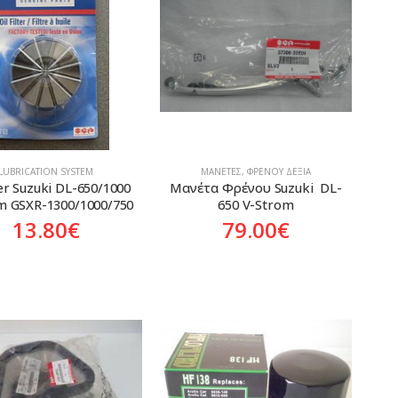
LUBRICATION SYSTEM
ΜΑΝΈΤΕΣ
,
ΦΡΈΝΟΥ ΔΕΞΙΆ
ter Suzuki DL-650/1000 
Μανέτα Φρένου Suzuki  DL-
m GSXR-1300/1000/750
650 V-Strom
13.80
€
79.00
€