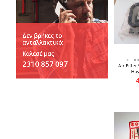
Δεν βρήκες το
ανταλλακτικό;
Κάλεσέ μας
AIR FIL
2310 857 097
Air Filte
Hay