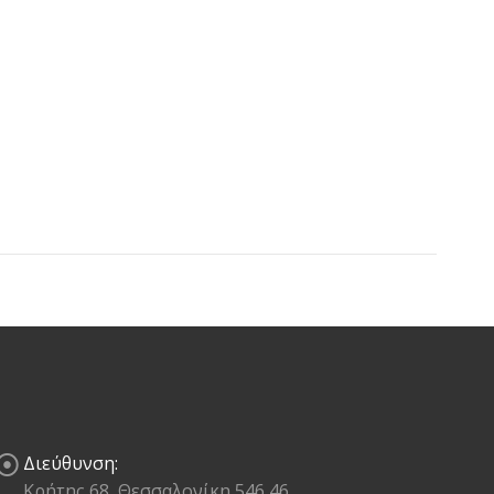
Διεύθυνση:
Κρήτης 68, Θεσσαλονίκη 546 46