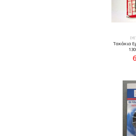
ΣΎ
Τακάκια Ε
130