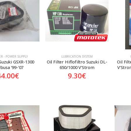
TER - POWER SUPPLY
LUBRICATION SYSTEM
r Suzuki GSXR-1300 
Oil Filter Hiflofiltro Suzuki DL-
Oil Fil
busa ’99-’07
650/1000 V’Strom
V’Stro
44.00
€
9.30
€