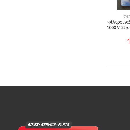
ΣΎΣ
Φίλτρο Λαδ
1000 V-Str