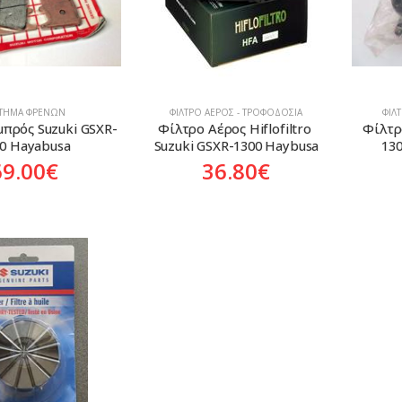
ΣΤΗΜΑ ΦΡΈΝΩΝ
ΦΊΛΤΡΟ ΑΈΡΟΣ - ΤΡΟΦΟΔΟΣΊΑ
ΦΊΛ
μπρός Suzuki GSXR-
Φίλτρο Αέρος Hiflofiltro 
Φίλτρ
0 Hayabusa
Suzuki GSXR-1300 Haybusa
130
69.00
€
36.80
€