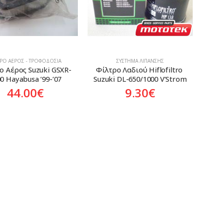
ΤΡΟ ΑΈΡΟΣ - ΤΡΟΦΟΔΟΣΊΑ
ΣΎΣΤΗΜΑ ΛΊΠΑΝΣΗΣ
ο Αέρος Suzuki GSXR-
Φίλτρο Λαδιού Hiflofiltro 
0 Hayabusa ’99-’07
Suzuki DL-650/1000 V’Strom
44.00
€
9.30
€