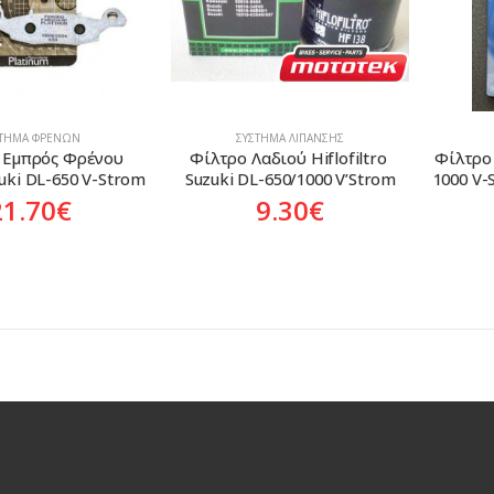
ΣΤΗΜΑ ΦΡΈΝΩΝ
ΣΎΣΤΗΜΑ ΛΊΠΑΝΣΗΣ
 Εμπρός Φρένου 
Φίλτρο Λαδιού Hiflofiltro 
Φίλτρο 
uki DL-650 V-Strom
Suzuki DL-650/1000 V’Strom
1000 V-
21.70
€
9.30
€