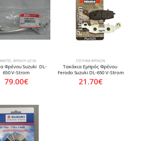
ΑΝΈΤΕΣ
,
ΦΡΈΝΟΥ ΔΕΞΙΆ
ΣΎΣΤΗΜΑ ΦΡΈΝΩΝ
α Φρένου Suzuki  DL-
Τακάκια Εμπρός Φρένου 
650 V-Strom
Ferodo Suzuki DL-650 V-Strom
79.00
€
21.70
€