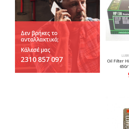
Δεν βρήκες το
ανταλλακτικό;
Κάλεσέ μας
LUBR
2310 857 097
Oil Filter H
650/