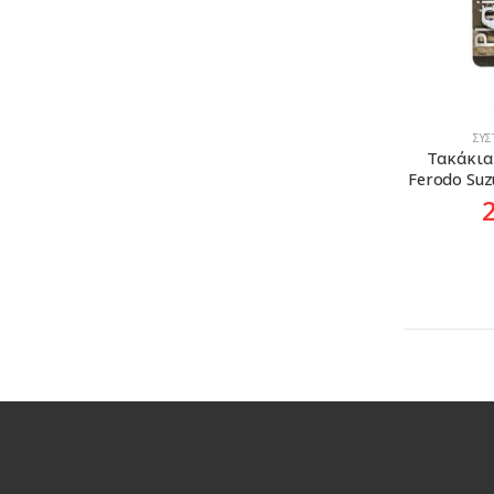
ΣΎ
Τακάκια
Ferodo Suz