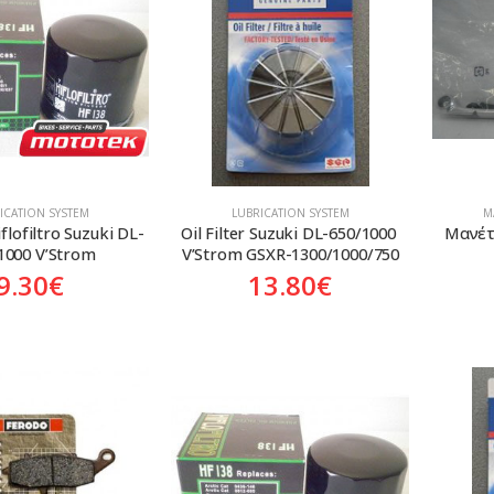
ICATION SYSTEM
LUBRICATION SYSTEM
Μ
iflofiltro Suzuki DL-
Oil Filter Suzuki DL-650/1000 
Μανέτ
1000 V’Strom
V’Strom GSXR-1300/1000/750
9.30
€
13.80
€