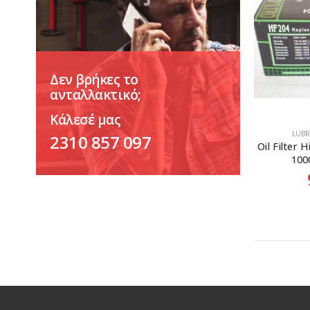
Δεν βρήκες το
ανταλλακτικό;
Κάλεσέ μας
LUBR
2310 857 097
Oil Filter 
100