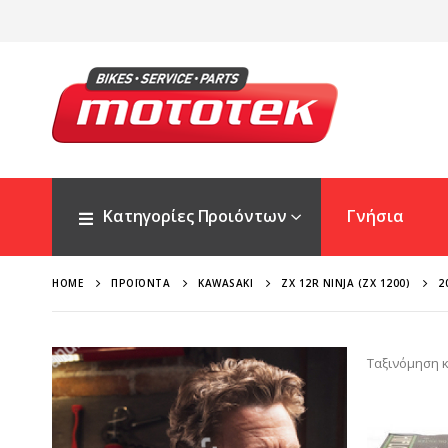
Κατηγορίες Προιόντων
Γνήσια
HOME
ΠΡΟΪΌΝΤΑ
KAWASAKI
ZX 12R NINJA (ZX 1200)
2
Ταξινόμηση κ