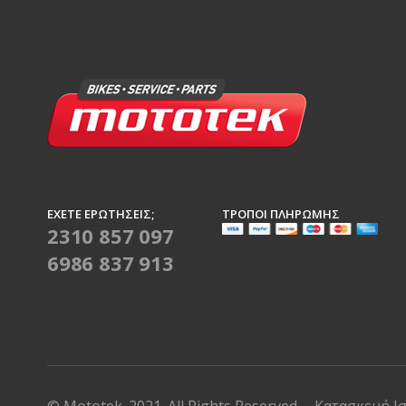
ΈΧΕΤΕ ΕΡΩΤΉΣΕΙΣ;
ΤΡΌΠΟΙ ΠΛΗΡΩΜΉΣ
2310 857 097
6986 837 913
© Mototek. 2021. All Rights Reserved
Κατασκευή Ι