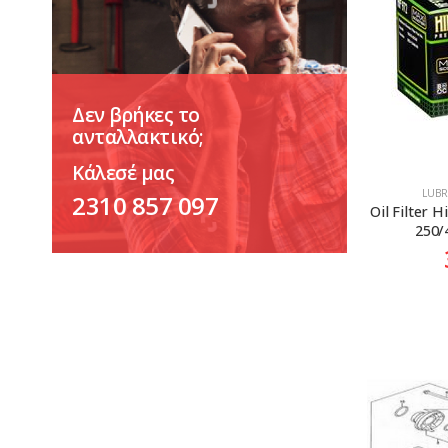
Δεν βρήκες το
ανταλλακτικό;
Κάλεσέ μας
LUBR
2310 857 097
Oil Filter H
250/