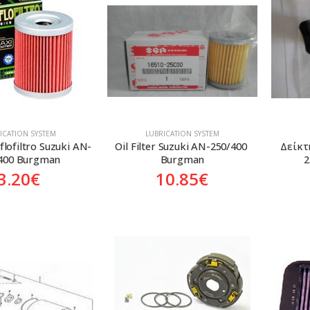
ICATION SYSTEM
LUBRICATION SYSTEM
iflofiltro Suzuki AN-
Oil Filter Suzuki AN-250/400 
Δείκτ
400 Burgman
Burgman
2
3.20
€
10.85
€