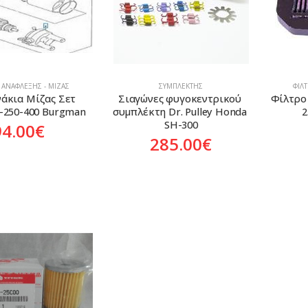
 ΑΝΆΦΛΕΞΗΣ - ΜΊΖΑΣ
ΣΥΜΠΛΈΚΤΗΣ
ΦΊΛ
άκια Μίζας Σετ 
Σιαγώνες φυγοκεντρικού 
Φίλτρο
-250-400 Burgman
συμπλέκτη Dr. Pulley Honda 
2
SH-300
94.00
€
285.00
€