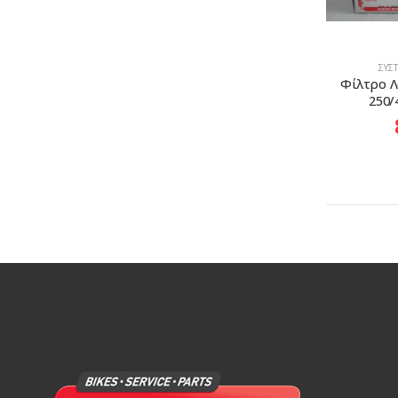
ΣΎΣ
Φίλτρο Λ
250/