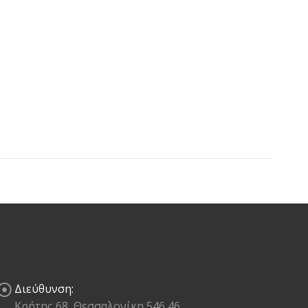
Διεύθυνση:
Κρήτης 68, Θεσσαλονίκη 546 46