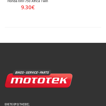
Honda XRV-750 Africa Twin
9.30
€
ΈΧΕΤΕ ΕΡΩΤΉΣΕΙΣ;