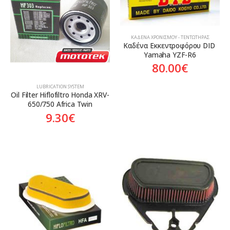
Aftermarket
Aftermarket
ΚΑΔΈΝΑ ΧΡΟΝΙΣΜΟΎ - ΤΕΝΤΩΤΉΡΑΣ
Καδένα Εκκεντροφόρου DID 
Yamaha YZF-R6
80.00
€
LUBRICATION SYSTEM
Oil Filter Hiflofiltro Honda XRV-
650/750 Africa Twin
9.30
€