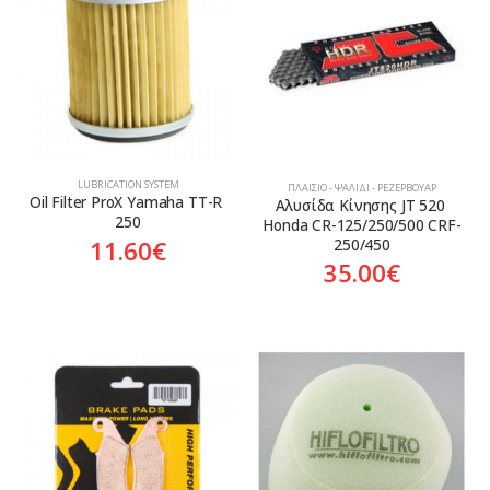
Aftermarket
Aftermarket
LUBRICATION SYSTEM
ΠΛΑΊΣΙΟ - ΨΑΛΊΔΙ - ΡΕΖΕΡΒΟΥΆΡ
Oil Filter ProX Yamaha TT-R 
Αλυσίδα Κίνησης JT 520 
250
Honda CR-125/250/500 CRF-
11.60
€
250/450
35.00
€