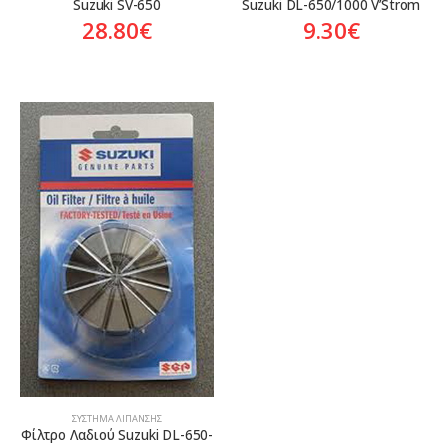
Suzuki SV-650
Suzuki DL-650/1000 V’Strom
28.80
€
9.30
€
ΣΎΣΤΗΜΑ ΛΊΠΑΝΣΗΣ
Φίλτρο Λαδιού Suzuki DL-650-