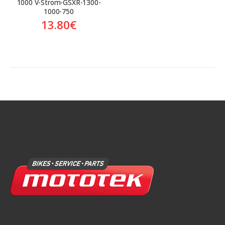
1000 V-Strom-GSXR-1300-
1000-750
13.80
€