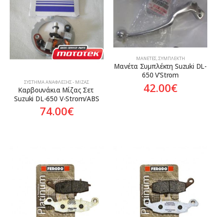
ΜΑΝΈΤΕΣ
,
ΣΥΜΠΛΈΚΤΗ
Μανέτα Συμπλέκτη Suzuki DL-
650 V’Strom
ΣΎΣΤΗΜΑ ΑΝΆΦΛΕΞΗΣ - ΜΊΖΑΣ
42.00
€
Καρβουνάκια Μίζας Σετ 
Suzuki DL-650 V-Strom/ABS
74.00
€