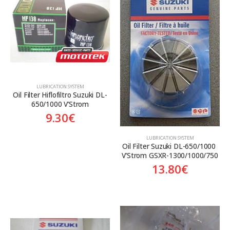
Aftermarket
Aftermarket
Genuine
Γνήσιο
LUBRICATION SYSTEM
Oil Filter Hiflofiltro Suzuki DL-
650/1000 V’Strom
9.30
€
LUBRICATION SYSTEM
Oil Filter Suzuki DL-650/1000 
V’Strom GSXR-1300/1000/750
13.80
€