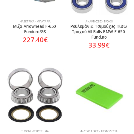
ΗΛΕΚΤΡΙΚΆ - ΜΠΑΤΑΡΊΑ
ΑΝΑΡΤΉΣΕΙΣ - ΤΡΟΧΟΊ
Μίζα Arrowhead F-650 
Ρουλεμάν & Τσιμούχες Πίσω 
Funduro/GS
Τροχού All Balls BMW F-650 
Funduro
227.40
€
33.99
€
ΤΙΜΌΝΙ - ΧΕΙΡΙΣΤΉΡΙΑ
ΦΊΛΤΡΟ ΑΈΡΟΣ - ΤΡΟΦΟΔΟΣΊΑ