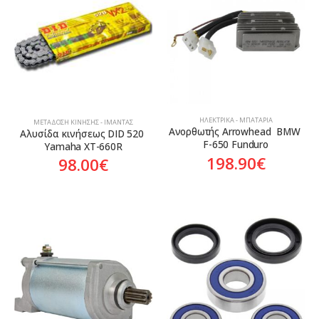
Aftermarket
ΗΛΕΚΤΡΙΚΆ - ΜΠΑΤΑΡΊΑ
ΜΕΤΆΔΟΣΗ ΚΊΝΗΣΗΣ - ΙΜΆΝΤΑΣ
Ανορθωτής Arrowhead  BMW 
Αλυσίδα κινήσεως DID 520 
F-650 Funduro
Yamaha XT-660R
198.90
€
98.00
€