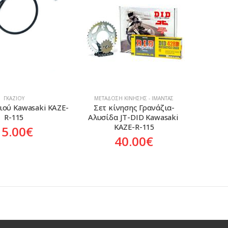
ΓΚΑΖΙΟΎ
ΜΕΤΆΔΟΣΗ ΚΊΝΗΣΗΣ - ΙΜΆΝΤΑΣ
ιού Kawasaki KAZE-
Σετ κίνησης Γρανάζια-
R-115
Αλυσίδα JT-DID Kawasaki 
KAZE-R-115
15.00
€
40.00
€