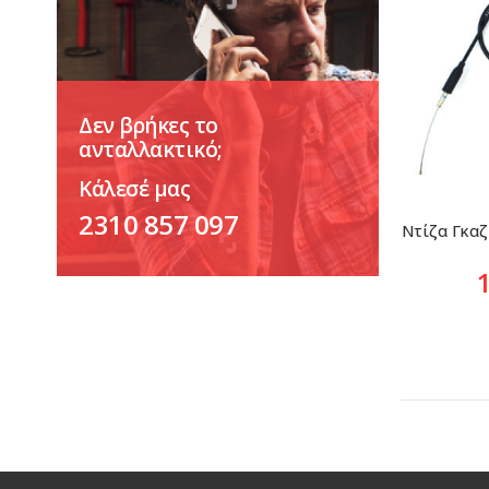
Δεν βρήκες το
ανταλλακτικό;
Κάλεσέ μας
2310 857 097
Ντίζα Γκαζ