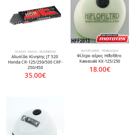
Aftermarket
ΦΊΛΤΡΟ ΑΈΡΟΣ - ΤΡΟΦΟΔΟΣΊΑ
ΠΛΑΊΣΙΟ - ΨΑΛΊΔΙ - ΡΕΖΕΡΒΟΥΆΡ
Φίλτρο αέρος Hiflofiltro 
Αλυσίδα Κίνησης JT 520 
Kawasaki KX-125/250
Honda CR-125/250/500 CRF-
18.00
€
250/450
35.00
€