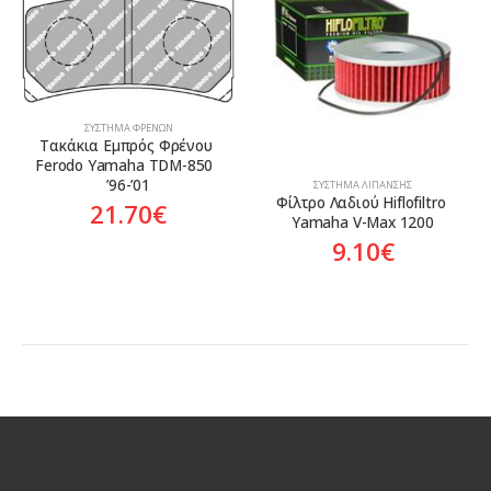
Aftermarket
ΣΎΣΤΗΜΑ ΦΡΈΝΩΝ
Τακάκια Εμπρός Φρένου 
Ferodo Yamaha TDM-850  
’96-’01
ΣΎΣΤΗΜΑ ΛΊΠΑΝΣΗΣ
Φίλτρο Λαδιού Hiflofiltro 
21.70
€
Yamaha V-Max 1200
9.10
€