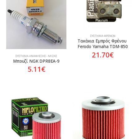
ΣΎΣΤΗΜΑ ΦΡΈΝΩΝ
Τακάκια Εμπρός Φρένου 
Ferodo Yamaha TDM-850
21.70
€
ΣΎΣΤΗΜΑ ΑΝΆΦΛΕΞΗΣ - ΜΊΖΑΣ
Μπουζί NGK DPR8EA-9
5.11
€