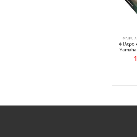
ΦΊΛΤΡΟ 
Φίλτρο Α
Yamaha 