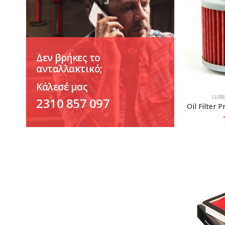
Δεν βρήκες το
ανταλλακτικό;
Κάλεσέ μας
LUBR
2310 857 097
Oil Filter