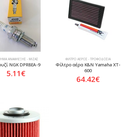
ΤΗΜΑ ΑΝΆΦΛΕΞΗΣ - ΜΊΖΑΣ
ΦΊΛΤΡΟ ΑΈΡΟΣ - ΤΡΟΦΟΔΟΣΊΑ
υζί NGK DPR8EA-9
Φίλτρο αέρα K&N Yamaha XT-
600
5.11
€
64.42
€