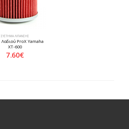
ΣΎΣΤΗΜΑ ΛΊΠΑΝΣΗΣ
 Λαδιού ProX Yamaha 
XT-600
7.60
€