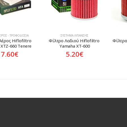
ΑΈΡΟΣ - ΤΡΟΦΟΔΟΣΊΑ
ΣΎΣΤΗΜΑ ΛΊΠΑΝΣΗΣ
έρος Hiflofiltro 
Φίλτρο Λαδιού Hiflofiltro 
Φίλτρο
XTZ-660 Tenere
Yamaha XT-600
17.60
€
5.20
€