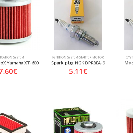
ICATION SYSTEM
ΙGNITION SYSTEM-STARTER MOTOR
ΣΎΣ
 ProX Yamaha XT-600
Spark plug NGK DPR8EA-9
Μπο
7.60
€
5.11
€